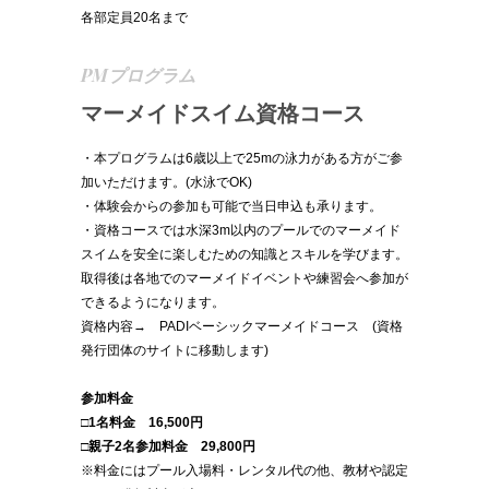
各部定員20名まで
PMプログラム
マーメイドスイム資格コース
・本プログラムは6歳以上で25mの泳力がある方がご参
加いただけます。(水泳でOK)
・体験会からの参加も可能で当日申込も承ります。
・資格コースでは水深3m以内のプールでのマーメイド
スイムを安全に楽しむための知識とスキルを学びます。
取得後は各地でのマーメイドイベントや練習会へ参加が
できるようになります。
資格内容→
PADIベーシックマーメイドコース
(資格
発行団体のサイトに移動します)
参加料金
□1名料金 16,500円
□親子2名参加料金 29,800円
※料⾦にはプール⼊場料・レンタル代の他、教材や認定