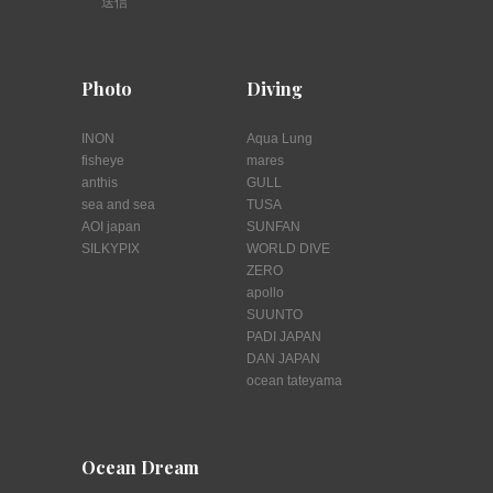
送信
Photo
Diving
INON
Aqua Lung
fisheye
mares
anthis
GULL
sea and sea
TUSA
AOI japan
SUNFAN
SILKYPIX
WORLD DIVE
ZERO
apollo
SUUNTO
PADI JAPAN
DAN JAPAN
ocean tateyama
Ocean Dream