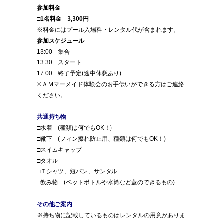
参加料金
□1名料金 3,300円
※料金にはプール入場料・レンタル代が含まれます。
参加スケジュール
13:00 集合
13:30 スタート
17:00 終了予定(途中休憩あり)
※ＡＭマーメイド体験会のお手伝いができる方はご連絡
ください。
共通持ち物
□水着 (種類は何でもOK！)
□靴下 (フィン擦れ防止用、種類は何でもOK！)
□スイムキャップ
□タオル
□Ｔシャツ、短パン、サンダル
□飲み物 (ペットボトルや水筒など蓋のできるもの)
その他ご案内
※持ち物に記載しているものはレンタルの用意がありま